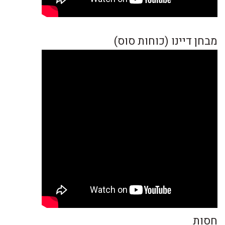
מבחן דיינו (כוחות סוס)
חסות